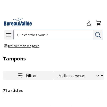
Me connecte
Panie
Re
Afficher la navigation
Trouver mon magasin
Tampons
Trier
Filtrer
71
articles