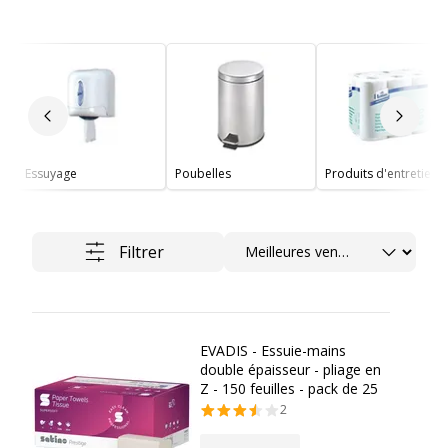
Slide précédent
Slide 
Essuyage
Poubelles
Produits d'entretien
Trier
Filtrer
EVADIS - Essuie-mains
double épaisseur - pliage en
Z - 150 feuilles - pack de 25
2