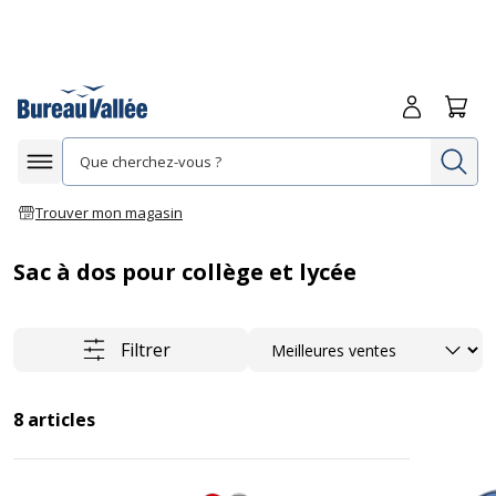
Me connecte
Panie
Re
Afficher la navigation
Trouver mon magasin
Sac à dos pour collège et lycée
Trier
Filtrer
8
articles