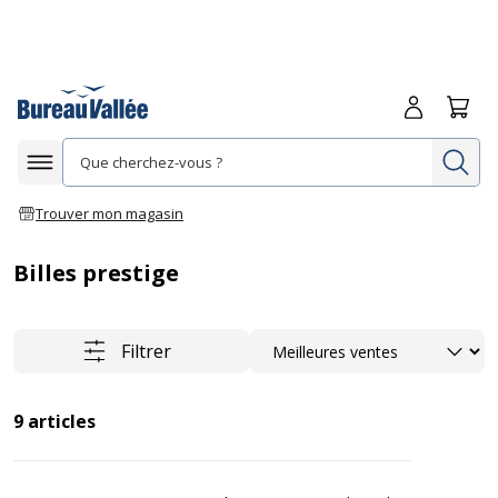
Me connecte
Panie
Re
Afficher la navigation
Trouver mon magasin
Billes prestige
Trier
Filtrer
9
articles