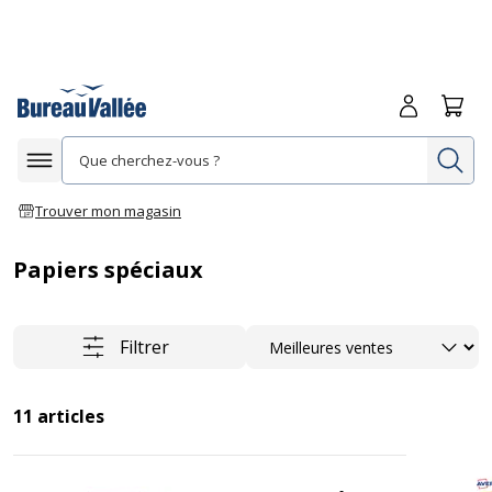
Me connecte
Panie
Re
Afficher la navigation
Trouver mon magasin
Papiers spéciaux
Trier
Filtrer
11
articles