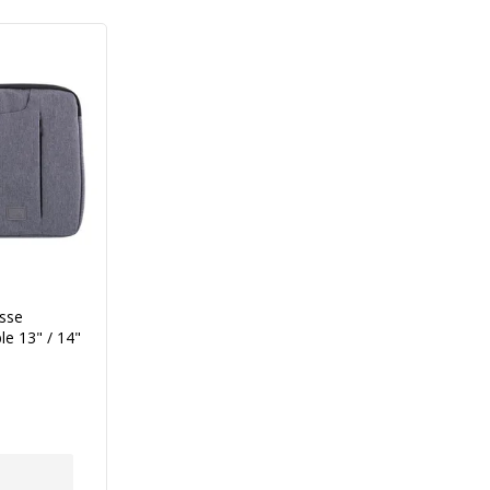
usse
le 13" / 14"