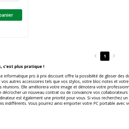
panier
1
Page précédente
Page su
 c’est plus pratique !
se informatique pro à prix discount offre la possibilité de glisser d
 vos autres accessoires tels que vos stylos, votre bloc-notes et vot
s réunions. Elle améliorera votre image et dénotera votre professionn
 décrocher un nouveau contrat ou de convaincre vos collaborateurs de
rdinateur est également une priorité pour vous. Si vous recherchez un
is indifférents. Vous pourrez ainsi emporter votre PC portable avec vo