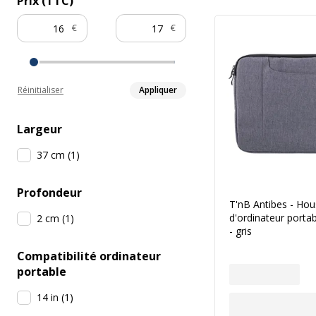
Prix (TTC)
€
€
Réinitialiser
Appliquer
Largeur
37 cm
(
1
)
Profondeur
T'nB Antibes - Ho
d'ordinateur portab
2 cm
(
1
)
- gris
Compatibilité ordinateur
portable
14 in
(
1
)