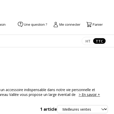
asin
Une question ?
Me connecter
Panier
HT
TTC
Afficher les pr
Afficher
 un accessoire indispensable dans notre vie personnelle et
Bureau Vallée vous propose un large éventail de
> En savoir +
Trier
1
article