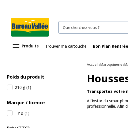
Produits
Trouver ma cartouche
Bon Plan Rentré
Accueil
Maroquinerie
Ma
Housses
Poids du produit
210 g
(
1
)
Transportez votre m
A l’instar du smartpho
Marque / licence
professionnelle. Afin 
T'nB
(
1
)