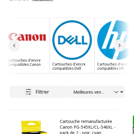
Slide précédent
Slide 
Cartouches d'encre
Cartouches d'encre
Cartouches d'encre
compatibles Canon
compatibles Dell
compatibles HP
Trier
Filtrer
Cartouche remanufacturée
Canon PG-545XL/CL-546XL -
pack de 2 - noir, cyan,