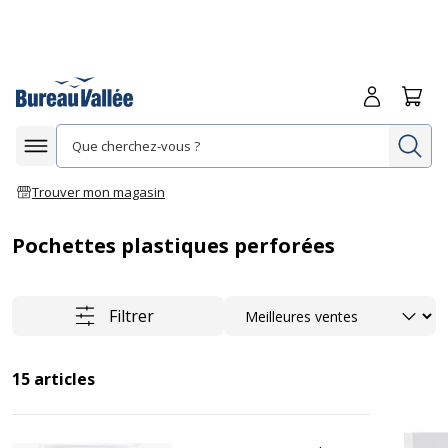
Me connecte
Panie
Re
Afficher la navigation
Trouver mon magasin
Pochettes plastiques perforées
Trier
Filtrer
15
articles