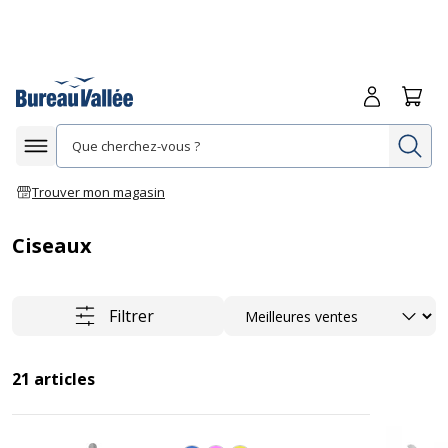
Me connecte
Panie
Re
Afficher la navigation
Trouver mon magasin
Ciseaux
Trier
Filtrer
21
articles