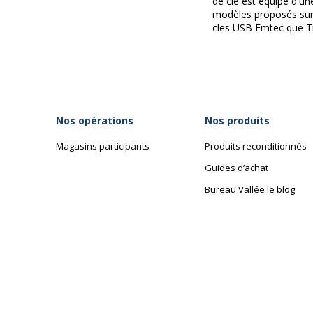
de clé est équipé d'un
modèles proposés sur 
cles USB Emtec que T
Nos opérations
Nos produits
Magasins participants
Produits reconditionnés
Guides d’achat
Bureau Vallée le blog