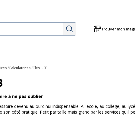
Rechercher
Trouver mon mag
e
ires
Calculatrices
Clés USB
B
oire à ne pas oublier
ssoire devenu aujourd'hui indispensable. A l'école, au collège, au lyc
de son côté pratique. Petit par taille mais grand par les services qu'il p