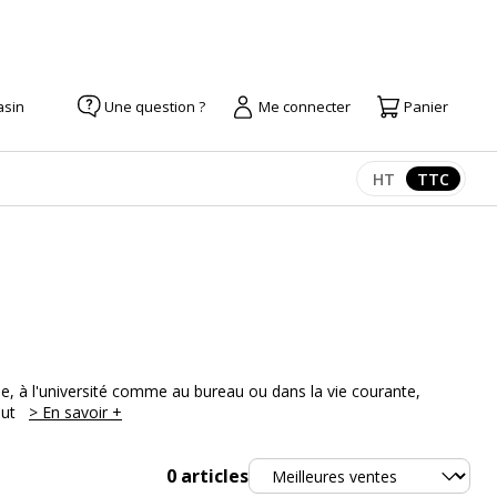
asin
Une question ?
Me connecter
Panier
HT
TTC
Afficher les pr
Afficher
ée, à l'université comme au bureau ou dans la vie courante,
eut
> En savoir +
Trier
0
articles