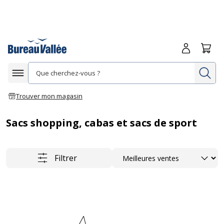
Me connecte
Panie
Re
Afficher la navigation
Trouver mon magasin
Sacs shopping, cabas et sacs de sport
Trier
Filtrer