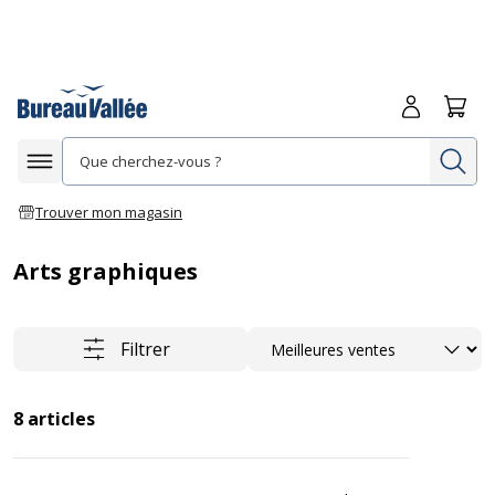
Me connecte
Panie
Re
Afficher la navigation
Trouver mon magasin
Arts graphiques
Trier
Filtrer
8
articles