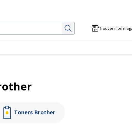
Rechercher
Trouver mon mag
e
rother
Toners Brother