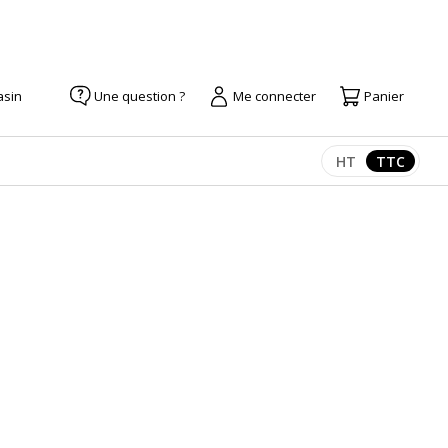
asin
Une question ?
Me connecter
Panier
HT
TTC
Afficher les pr
Afficher