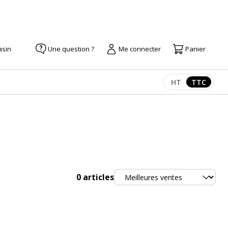
asin
Une question ?
Me connecter
Panier
HT
TTC
Afficher les pr
Afficher
Trier
0
articles