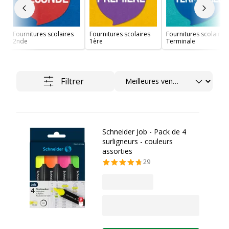
Slide précédent
Slide 
Fournitures scolaires
Fournitures scolaires
Fournitures scolaires
2nde
1ère
Terminale
Trier
Filtrer
Schneider Job - Pack de 4
surligneurs - couleurs
assorties
29