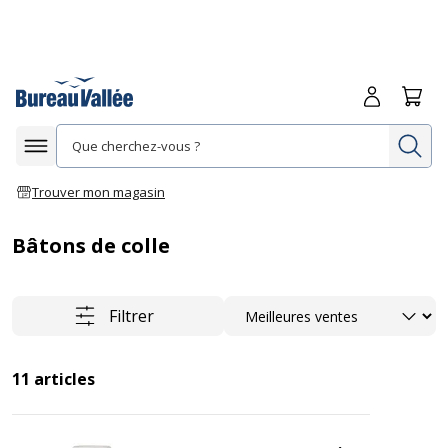
Me connecte
Panie
Re
Afficher la navigation
Trouver mon magasin
Bâtons de colle
Trier
Filtrer
11
articles