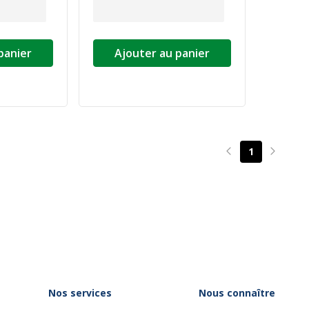
panier
Ajouter au panier
1
Page précédente
Page su
Nos services
Nous connaître