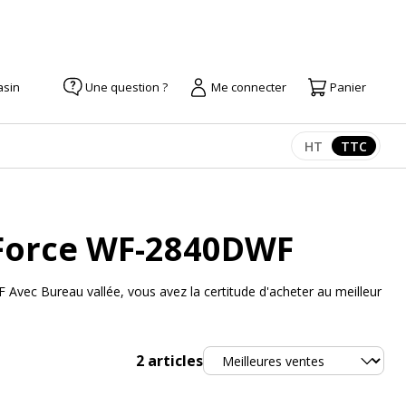
asin
Une question ?
Me connecter
Panier
HT
TTC
Afficher les pr
Afficher
Force WF-2840DWF
vec Bureau vallée, vous avez la certitude d'acheter au meilleur
Trier
2
articles