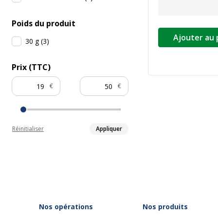
Poids du produit
Ajouter au 
30 g
(
3
)
Prix (TTC)
€
€
Réinitialiser
Appliquer
Nos opérations
Nos produits