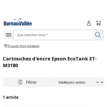
Me connecte
Panie
Re
Afficher la navigation
Trouver mon magasin
Cartouches d'encre Epson EcoTank ET-
M3180
Trier
Filtrer
1
article