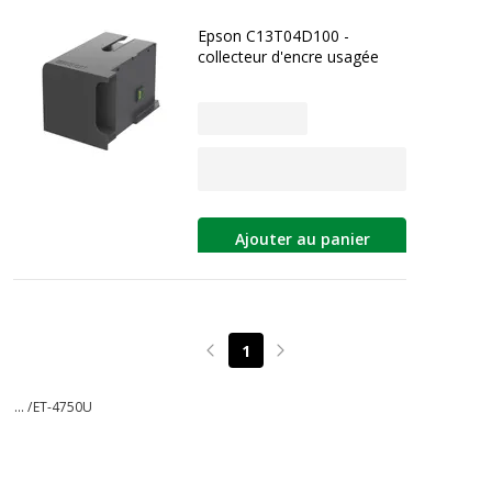
Epson C13T04D100 -
collecteur d'encre usagée
Ajouter au panier
1
Page précédente
Page suivante
... /
ET-4750U