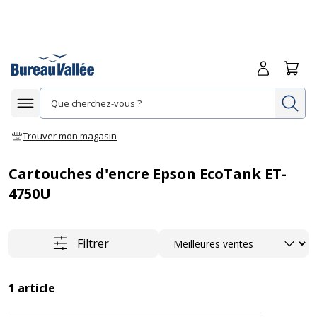
Me connecte
Panie
Re
Afficher la navigation
Trouver mon magasin
Cartouches d'encre Epson EcoTank ET-
4750U
Trier
Filtrer
1
article