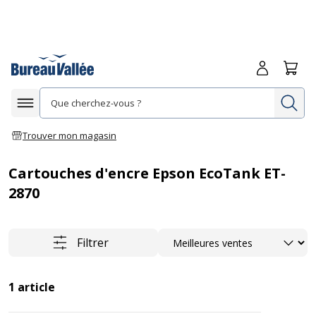
Me connecte
Panie
Re
Afficher la navigation
Trouver mon magasin
Cartouches d'encre Epson EcoTank ET-
2870
Trier
Filtrer
1
article