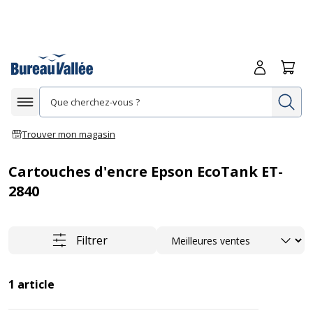
Me connecte
Panie
Re
Afficher la navigation
Trouver mon magasin
Cartouches d'encre Epson EcoTank ET-
2840
Trier
Filtrer
1
article