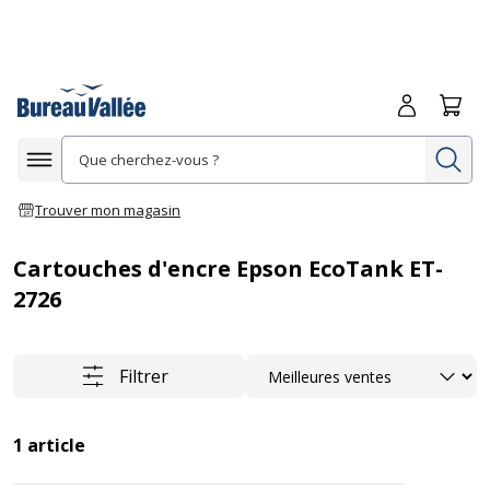
Me connecte
Panie
Re
Afficher la navigation
Trouver mon magasin
Cartouches d'encre Epson EcoTank ET-
2726
Trier
Filtrer
1
article