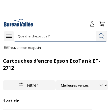
Me connecte
Panie
Re
Afficher la navigation
Trouver mon magasin
Cartouches d'encre Epson EcoTank ET-
2712
Trier
Filtrer
1
article