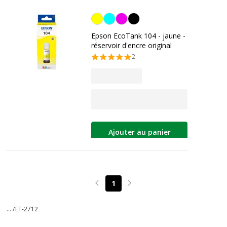
Jaune
Epson EcoTank 104 - jaune -
réservoir d'encre original
2
Ajouter au panier
1
Page précédente
Page suivante
... /
ET-2712