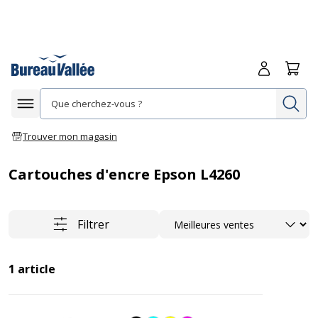
Me connecte
Panie
Re
Afficher la navigation
Trouver mon magasin
Cartouches d'encre Epson L4260
Trier
Filtrer
1
article