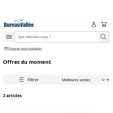
Me connecte
Panie
Re
Afficher la navigation
Trouver mon magasin
Offres du moment
Trier
Filtrer
2
articles