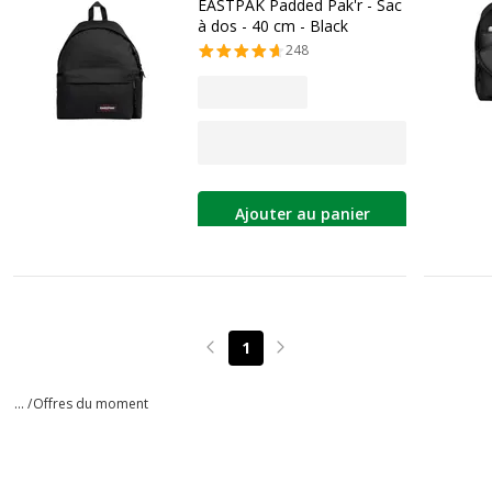
EASTPAK Padded Pak'r - Sac
à dos - 40 cm - Black
248
Ajouter au panier
1
Page précédente
Page suivante
... /
Offres du moment