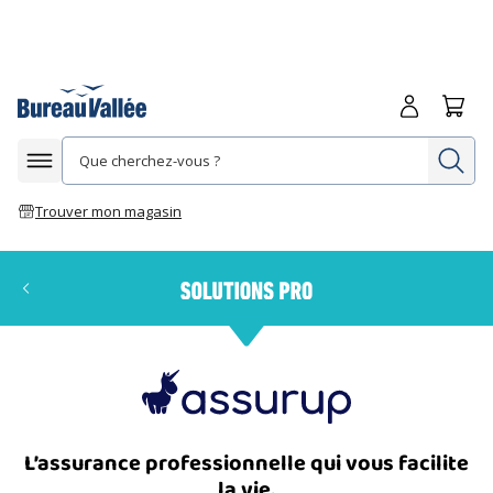
Me connecte
Panie
Re
Afficher la navigation
Trouver mon magasin
L’assurance professionnelle qui vous facilite
la vie.