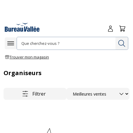
Me connecte
Panie
Re
Afficher la navigation
Trouver mon magasin
Organiseurs
Trier
Filtrer