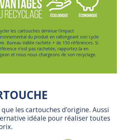
ycler les cartouches diminue l'impact
ironnemental du produit en rallongeant son cycle
vie. Bureau Vallée rachète + de 150 références. Si
référence n'est pas rachetée, rapportez-la en
asin et nous nous chargeons de son recyclage.
ARTOUCHE
que les cartouches d’origine. Aussi
rnative idéale pour réaliser toutes
prix.