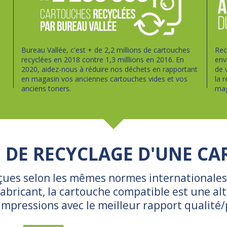
Bureau Vallée, c'est + de 2,2 millions de cartouches
Rec
recyclées en 2018 contre 1,3 milllions en 2016. En
env
2020, aidez-nous à réduire nos déchets en rapportant
de 
en magasin vos anciennes cartouches vides et vos
la 
anciens toners.
mag
E DE RECYCLAGE D'UNE C
çues selon les mêmes normes internationales 
bricant, la cartouche compatible est une alte
impressions avec le meilleur rapport qualité/