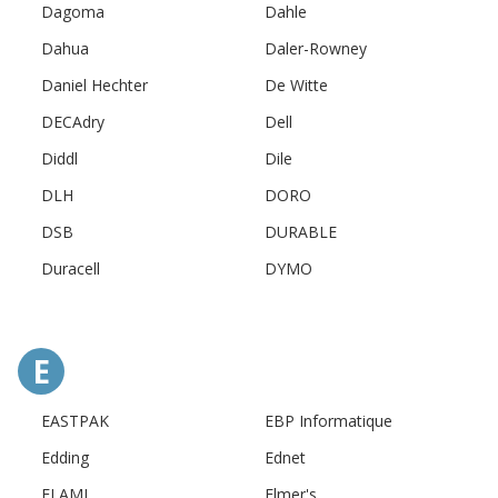
Dagoma
Dahle
Dahua
Daler-Rowney
Daniel Hechter
De Witte
DECAdry
Dell
Diddl
Dile
DLH
DORO
DSB
DURABLE
Duracell
DYMO
E
EASTPAK
EBP Informatique
Edding
Ednet
ELAMI
Elmer's