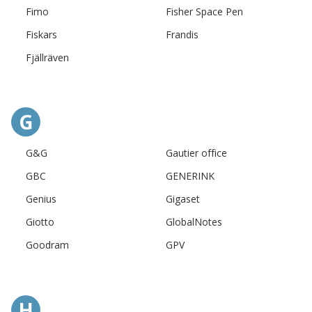
Fimo
Fisher Space Pen
Fiskars
Frandis
Fjällräven
G
G&G
Gautier office
GBC
GENERINK
Genius
Gigaset
Giotto
GlobalNotes
Goodram
GPV
H