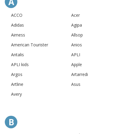
A
ACCO
Acer
Adidas
Agipa
Airness
Allsop
American Tourister
Anios
Antalis
APLI
APLI kids
Apple
Argos
Artarredi
Artline
Asus
Avery
B