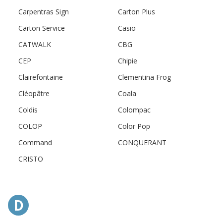
Carpentras Sign
Carton Plus
Carton Service
Casio
CATWALK
CBG
CEP
Chipie
Clairefontaine
Clementina Frog
Cléopâtre
Coala
Coldis
Colompac
COLOP
Color Pop
Command
CONQUERANT
CRISTO
D