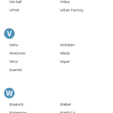
Uni-ball
Unilux
UPrint
Urban Factory
V
Varta
Verbatim
ViewSonic
Vileda
Vinco
Viquel
Vuarnet
W
Waateck
Walker
Waterman
Watt&Co