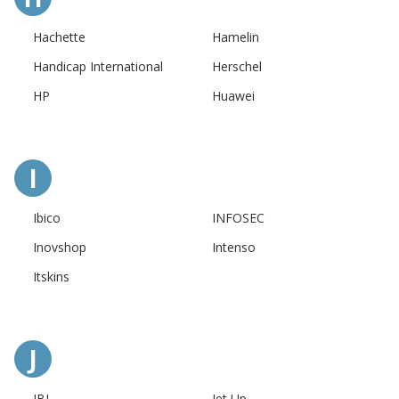
Hachette
Hamelin
Handicap International
Herschel
HP
Huawei
I
Ibico
INFOSEC
Inovshop
Intenso
Itskins
J
JBL
Jet Up