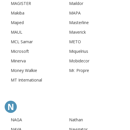
MAGISTER
Maildor
Makiba
MAPA
Maped
Masterline
MAUL
Maverick
MCL Samar
METO
Microsoft
Miquelrius
Minerva
Mobidecor
Money Walkie
Mr. Propre
MT International
N
NAGA
Nathan
NAVA
Navigator