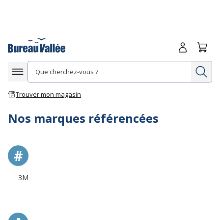
Me connecte
Panie
Re
Afficher la navigation
Trouver mon magasin
Nos marques référencées
#
3M