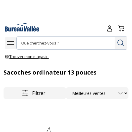
Me connecte
Panie
Re
Afficher la navigation
Trouver mon magasin
Sacoches ordinateur 13 pouces
Trier
Filtrer