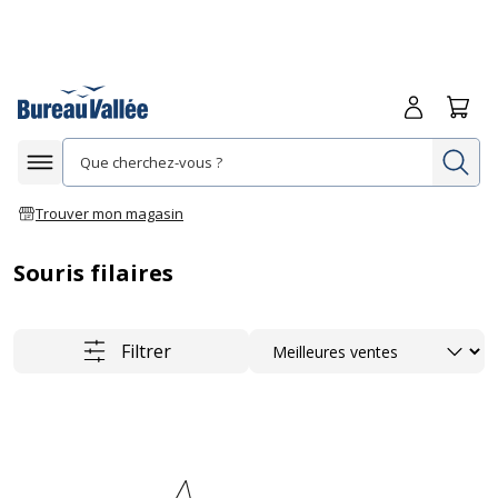
Me connecte
Panie
Re
Afficher la navigation
Trouver mon magasin
Souris filaires
Trier
Filtrer