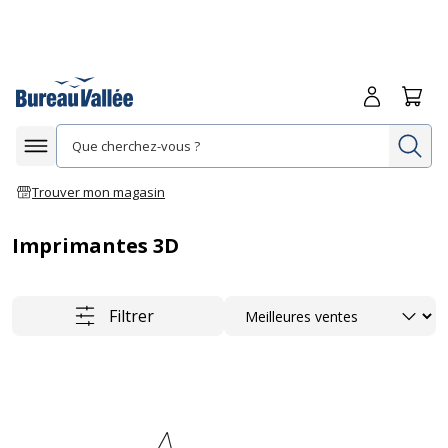
Me connecte
Panie
Re
Afficher la navigation
Trouver mon magasin
Imprimantes 3D
Trier
Filtrer