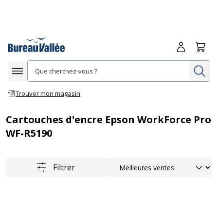
Me connecte
Panie
Re
Afficher la navigation
Trouver mon magasin
Cartouches d'encre Epson WorkForce Pro
WF-R5190
Trier
Filtrer