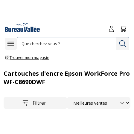
Me connecte
Panie
Re
Afficher la navigation
Trouver mon magasin
Cartouches d'encre Epson WorkForce Pro
WF-C8690DWF
Trier
Filtrer