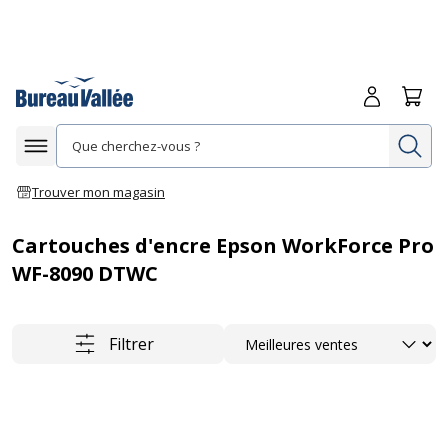
Me connecte
Panie
Re
Afficher la navigation
Trouver mon magasin
Cartouches d'encre Epson WorkForce Pro
WF-8090 DTWC
Trier
Filtrer