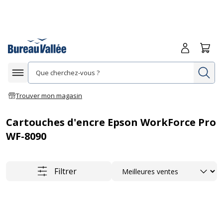
Me connecte
Panie
Re
Afficher la navigation
Trouver mon magasin
Cartouches d'encre Epson WorkForce Pro
WF-8090
Trier
Filtrer