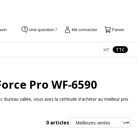
asin
Une question ?
Me connecter
Panier
HT
TTC
Afficher les pr
Afficher
Force Pro WF-6590
ureau vallée, vous avez la certitude d'acheter au meilleur prix
Trier
0
articles