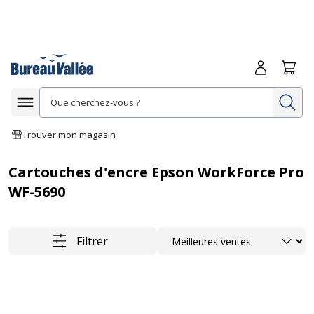
Me connecte
Panie
Re
Afficher la navigation
Trouver mon magasin
Cartouches d'encre Epson WorkForce Pro
WF-5690
Trier
Filtrer