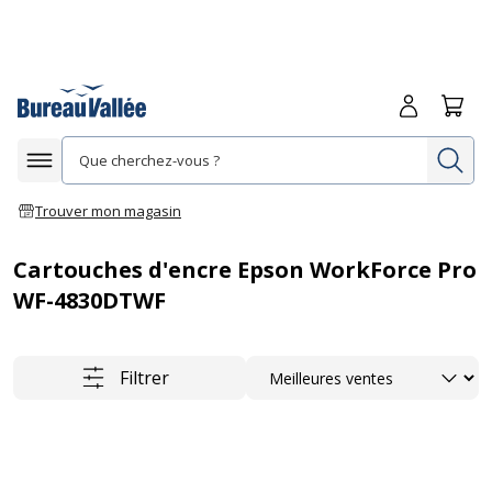
Me connecte
Panie
Re
Afficher la navigation
Trouver mon magasin
Cartouches d'encre Epson WorkForce Pro
WF-4830DTWF
Trier
Filtrer