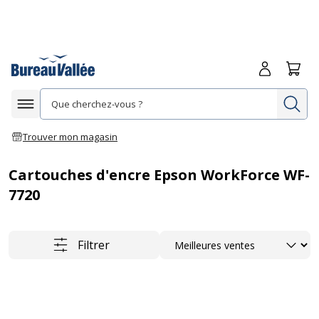
Me connecte
Panie
Re
Afficher la navigation
Trouver mon magasin
Cartouches d'encre Epson WorkForce WF-
7720
Trier
Filtrer