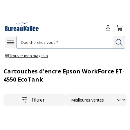
Me connecte
Panie
Re
Afficher la navigation
Trouver mon magasin
Cartouches d'encre Epson WorkForce ET-
4550 EcoTank
Trier
Filtrer