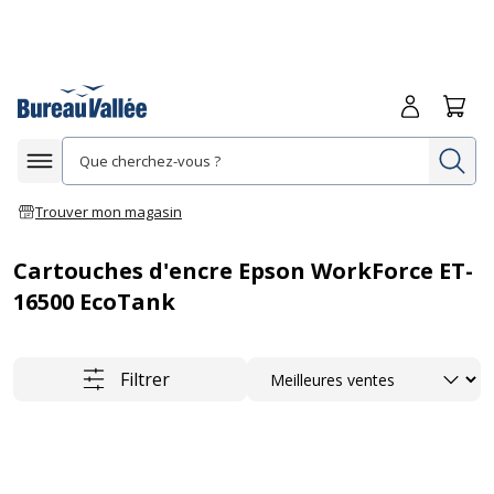
Me connecte
Panie
Re
Afficher la navigation
Trouver mon magasin
Cartouches d'encre Epson WorkForce ET-
16500 EcoTank
Trier
Filtrer