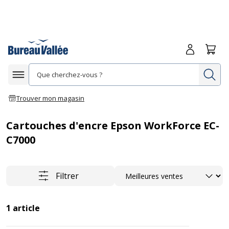
Me connecte
Panie
Re
Afficher la navigation
Trouver mon magasin
Cartouches d'encre Epson WorkForce EC-
C7000
Trier
Filtrer
1
article