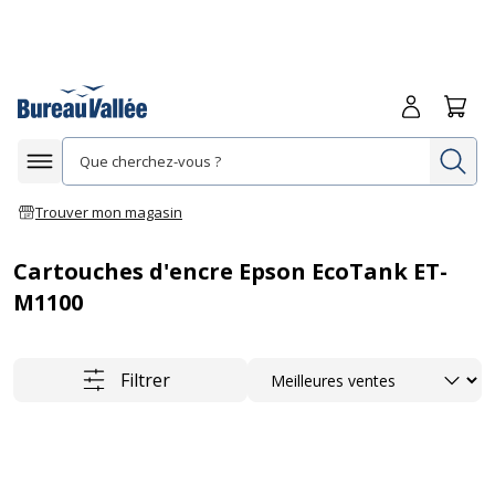
Me connecte
Panie
Re
Afficher la navigation
Trouver mon magasin
Cartouches d'encre Epson EcoTank ET-
M1100
Trier
Filtrer