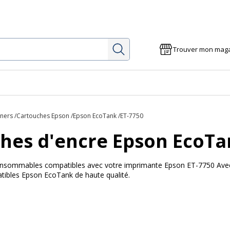
Rechercher
Trouver mon mag
e
oners
Cartouches Epson
Epson EcoTank
ET-7750
hes d'encre Epson EcoTa
 consommables compatibles avec votre imprimante Epson ET-7750 Avec B
ibles Epson EcoTank de haute qualité.