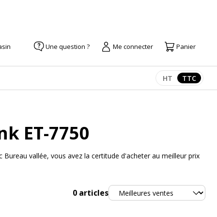
asin
Une question ?
Me connecter
Panier
HT
TTC
Afficher les pr
Afficher
nk ET-7750
ureau vallée, vous avez la certitude d'acheter au meilleur prix
Trier
0
articles