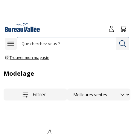
Me connecte
Panie
Re
Afficher la navigation
Trouver mon magasin
Modelage
Trier
Filtrer